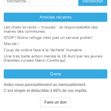
Articles récents
Mya
Mya est une chienne adorable.
Les chats ‘errants – trouvés’ : la responsabilité des
maires des communes
Elle n’apprécie pas encore les
STOP ! Notre refuge n’est pas un service public!
autres chiens, mais cela
Merciiii !
commence à changer.
Coup de colère face à la ‘lâcheté’ humaine…
Elle a besoin d’un espace
Biscuit
Une très belle action menée le 16 Avril par les jeunes
extérieur clos. Un travail
(Familles rurales Illiers-Combray)
Biscuit est arrivé avec un groupe
d’éducation a été commencé.
de chatons. Elle est encore
Dons
petite et a besoin d’une
présence importante.
Aidez-nous ponctuellement ou mensuellement.
C’est simple et déductible à 66% de vos impôts.
Elle est à la chatterie avec sa
Tom
fratrie.
Tom est un chien très gentil.
Faire un don
Pour plus d’informations,