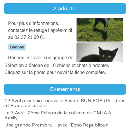
contactez le refuge l’après-midi
A adopter
au 02 37 21 60 01.
Bonbon
Bonbon est avec son groupe de
chatons à la chatterie.
Il est encore petit et il serait bien
Tootsie
qu’il soit adopté avec un autre
Attend depuis 5 ans
chaton du groupe.
Sélection aléatoire de 10 chiens et chats à adopter.
Raven
Tootsie est une chienne mignonne.
Cliquez sur la photo pour ouvrir la fiche complète.
Elle a besoin de vivre en maison, avec
Raven est une chienne
espace clos.
magnifique. Elle avait été
Evénements
abandonnée, attachée aux
grilles du refuge.
Bonbon
12 Avril prochain : nouvelle Edition RUN FOR US – tous
à l’Etang de Luisant
Attend depuis Age inconnu
Il faut prendre des précautions
Noël
Le 7 Avril : 2ème Edition de la collecte du CMJA à
Bonbon est avec son groupe de
avec Raven lorsqu’elle ne
Amilly…
chatons à la chatterie.
Noël fait partie de ce groupe de
connaît pas les personnes.
Une grande Première… avec l’Echo Républicain
Il est encore petit et il serait bien qu’il
chats, capturés à la suite du