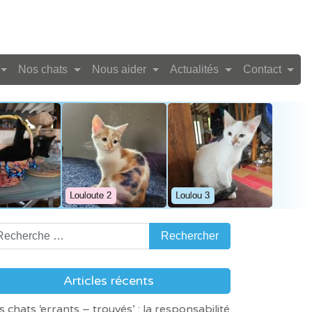
Nos chats
Nous aider
Actualités
Contact
Louloute 2
Loulou 3
Articles récents
Napoléon
s chats ‘errants – trouvés’ : la responsabilité