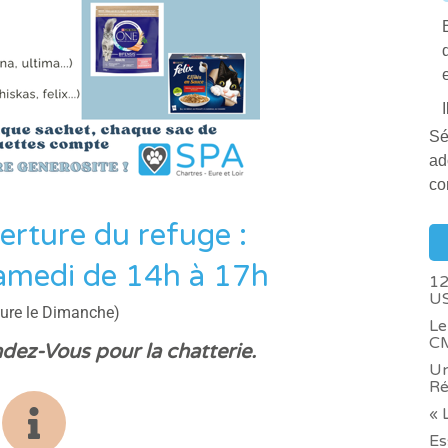
e
Sé
ad
co
erture du refuge :
amedi de 14h à 17h
12
US
ture le Dimanche)
Le
CM
ez-Vous pour la chatterie.
Un
Ré
« 
Es