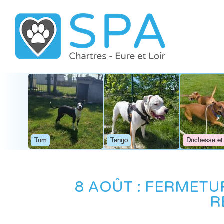
Tom
Tango
Duchesse et
8 AOÛT : FERMETU
R