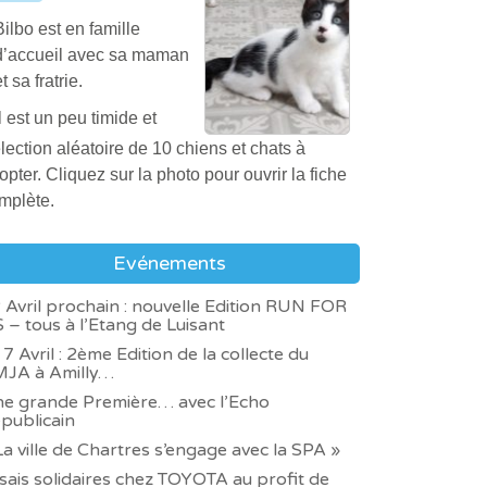
précautions avec Raven
Bilbo est en famille
lorsqu’elle ne connaît pas
d’accueil avec sa maman
les personnes.
t sa fratrie.
Raven a besoin de trouver
Il est un peu timide et
une famille d’accueil.
doux. Il a besoin d’une
lection aléatoire de 10 chiens et chats à
Tobi
famille calme.
opter. Cliquez sur la photo pour ouvrir la fiche
Tobi est un chien très
mplète.
mignon ; il est adorable
avec tout le monde au
Evénements
refuge.
 Avril prochain : nouvelle Edition RUN FOR
Tobi n’apprécie pas les
Céleste
 – tous à l’Etang de Luisant
visites vétérinaires (il est
 7 Avril : 2ème Edition de la collecte du
Céleste est une chatte
très anxieux dans ces
JA à Amilly…
adorable et calme.
moments et veut mordre).
e grande Première… avec l’Echo
publicain
Elle avait été trouvée,
Excepté cela, il est
La ville de Chartres s’engage avec la SPA »
malade. Maintenant, tout
vraiment une crème de
va bien pour elle. Elle a
chien.
sais solidaires chez TOYOTA au profit de
Tango