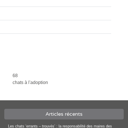
68
chats à l'adoption
Articles récents
Les chats ‘errants – trouvés’ : la responsabilité des maires des