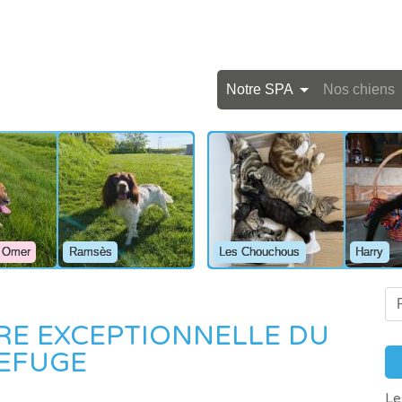
Notre SPA
Nos chiens
 Omer
Ramsès
Les Chouchous
Harry
RE EXCEPTIONNELLE DU
EFUGE
Pilou
Balthus
Le