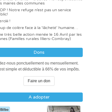
s maires des communes
Napoléon est encore
OP ! Notre refuge n’est pas un service
compliqué.
blic!
Un travail d’éducation est
ciiii !
en cours, et Napoléon
up de colère face à la ‘lâcheté’ humaine…
change petit à petit.
Boston
e très belle action menée le 16 Avril par les
L’adoption nécessite des
unes (Familles rurales Illiers-Combray)
Boston est en famille
personnes très patientes,
d’accueil avec sa maman
qui pourront venir très
Dons
t sa fratrie.
régulièrement le voir avant
d’envisager une adoption.
dez-nous ponctuellement ou mensuellement.
Il a besoin d’une famille
est simple et déductible à 66% de vos impôts.
calme.
Raven
Raven est une chienne
Faire un don
magnifique. Elle avait été
abandonnée, attachée aux
A adopter
grilles du refuge.
Il faut prendre des
Bilbo