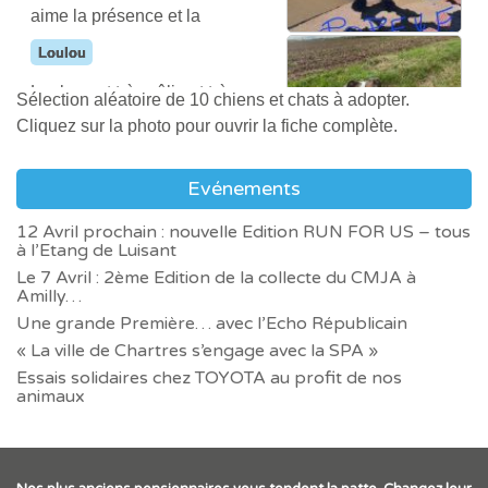
chatons, ou la présence d’un
espace clos.
proche de l’homme.
autre jeune chat au domicile.
Mais il peut facilement mordre.
Bonbon
Son approche est donc
Sélection aléatoire de 10 chiens et chats à adopter.
Attend depuis Age inconnu
particulière.
Biscuit
Cliquez sur la photo pour ouvrir la fiche complète.
Bonbon est avec son groupe de
chatons à la chatterie.
Biscuit est arrivé avec un groupe
Il est encore petit et il serait bien qu’il
de chatons. Elle est encore
Evénements
soit adopté avec un autre chaton du
petite et a besoin d’une
groupe.
12 Avril prochain : nouvelle Edition RUN FOR US – tous
présence importante.
Raven
à l’Etang de Luisant
Attend depuis 6 ans et 6 mois
Elle est à la chatterie avec sa
Le 7 Avril : 2ème Edition de la collecte du CMJA à
Tootsie
Amilly…
Raven est une chienne magnifique.
fratrie.
Elle avait été abandonnée, attachée
Une grande Première… avec l’Echo Républicain
Tootsie est une chienne
aux grilles du refuge.
« La ville de Chartres s’engage avec la SPA »
mignonne.
Il faut prendre des précautions avec
Essais solidaires chez TOYOTA au profit de nos
Raven lorsqu’elle ne connaît pas les
Elle a besoin de vivre en
animaux
personnes.
Ninou
maison, avec espace clos.
Raven a besoin de trouver une famille
Attend depuis Age inconnu
d’accueil.
Joli Coeur
Ninou est un adorable gros matou.
Perturbé par son arrivée au refuge, il a