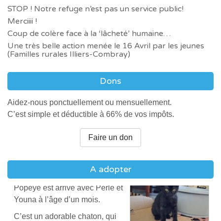
matou.
STOP ! Notre refuge n’est pas un service public!
Merciiii !
Perturbé par son arrivée au
Coup de colère face à la ‘lâcheté’ humaine…
refuge, il a besoin de retrouver
un milieu calme.
Une très belle action menée le 16 Avril par les jeunes
Duchesse et Omer
(Familles rurales Illiers-Combray)
Il est très câlin ; il sera le
Duchesse est née le 22
compagnon idéal pour une
Décembre 2020 ; Omer est né le
Dons
personne seule ou une famille
4 Juin 2018.
sans enfants, relativement
Aidez-nous ponctuellement ou mensuellement.
Ils sont inséparables et sont à
présents à leur domicile.
C’est simple et déductible à 66% de vos impôts.
adopter ensemble.
Popeye
Ils sont mignons et apprécient
Faire un don
Popeye est arrivé avec Perle et
les balades et les jeux.
Youna à l’âge d’un mois.
Ils sont dynamiques.
A adopter
C’est un adorable chaton, qui
Tootsie
N’hésitez pas à nous contacter
aime la présence et la
l’après-midi au 02 37 21 60 01,
Attend depuis 5 ans
compagnie de sa fratrie.
Loulou
côté chenil, pour de plus amples
Tootsie est une chienne mignonne.
L’idéal reste l’adoption de 2
Elle a besoin de vivre en maison, avec
informations.
Loulou est très câlin et très